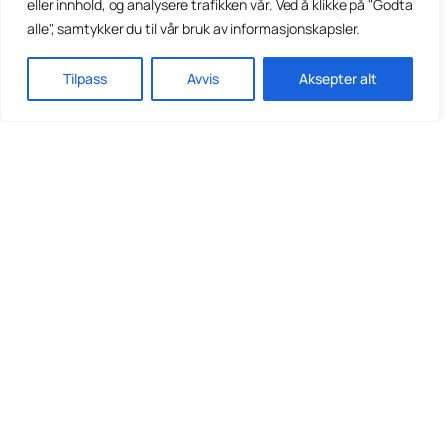
eller innhold, og analysere trafikken vår. Ved å klikke på "Godta
alle", samtykker du til vår bruk av informasjonskapsler.
Tilpass
Avvis
Aksepter alt
Din leverandør av brakker og modulbygg, for
midlertidige og permanente løsninger. Vi tilpasser
løsningen til ditt behov